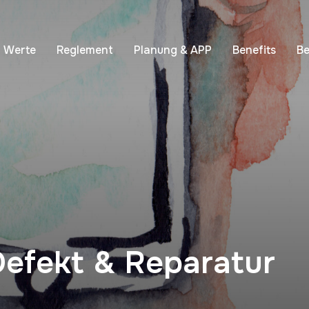
Werte
Reglement
Planung & APP
Benefits
B
Defekt & Reparatur